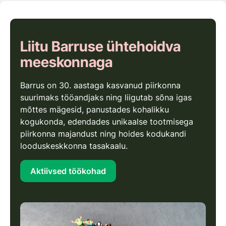
Liitu Barruse ühtehoidva
meeskonnaga
Barrus on 30. aastaga kasvanud piirkonna
suurimaks tööandjaks ning liigutab sõna igas
mõttes mägesid, panustades kohalikku
kogukonda, edendades unikaalse tootmisega
piirkonna majandust ning hoides kodukandi
looduskeskkonna tasakaalu.
Aktiivsed töökohad