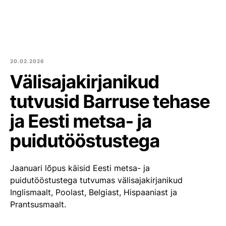
Est
Eng
Tooted
Meist
20.02.2026
Välisajakirjanikud
Kultuur ja kogukond
tutvusid Barruse tehase
Blogi
ja Eesti metsa- ja
puidutööstustega
Kontakt
Ümarpalgi ost
Jaanuari lõpus käisid Eesti metsa- ja
puidutööstustega tutvumas välisajakirjanikud
Liitu meiega
Inglismaalt, Poolast, Belgiast, Hispaaniast ja
Prantsusmaalt.