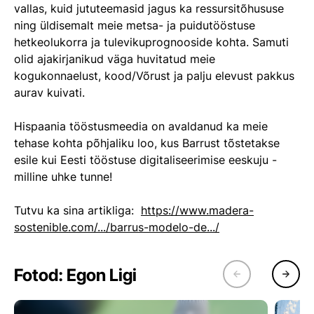
vallas, kuid jututeemasid jagus ka ressursitõhususe
ning üldisemalt meie metsa- ja puidutööstuse
hetkeolukorra ja tulevikuprognooside kohta. Samuti
olid ajakirjanikud väga huvitatud meie
kogukonnaelust, kood/Võrust ja palju elevust pakkus
aurav kuivati.
Hispaania tööstusmeedia on avaldanud ka meie
tehase kohta põhjaliku loo, kus Barrust tõstetakse
esile kui Eesti tööstuse digitaliseerimise eeskuju -
milline uhke tunne!
Tutvu ka sina artikliga:
https://www.madera-
sostenible.com/.../barrus-modelo-de.../
Fotod: Egon Ligi