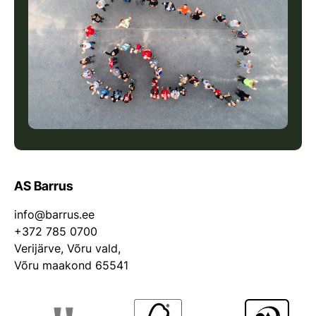
AS Barrus
info@barrus.ee
+372 785 0700
Verijärve, Võru vald,
Võru maakond 65541