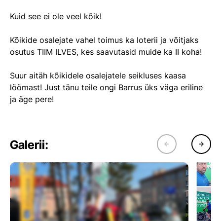
Kuid see ei ole veel kõik!
Kõikide osalejate vahel toimus ka loterii ja võitjaks
osutus TIIM ILVES, kes saavutasid muide ka II koha!
Suur aitäh kõikidele osalejatele seikluses kaasa
löömast! Just tänu teile ongi Barrus üks väga eriline
ja äge pere!
Galerii: