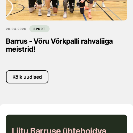
20.04.2026
SPORT
Barrus - Võru Võrkpalli rahvaliiga
meistrid!
Kõik uudised
Liitu Barruse ühtehoidva