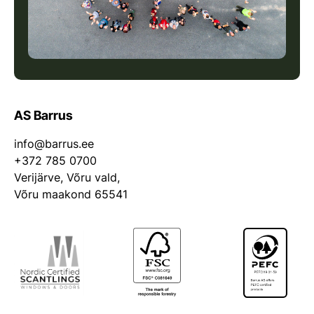
AS Barrus
info@barrus.ee
+372 785 0700
Verijärve, Võru vald,
Võru maakond 65541