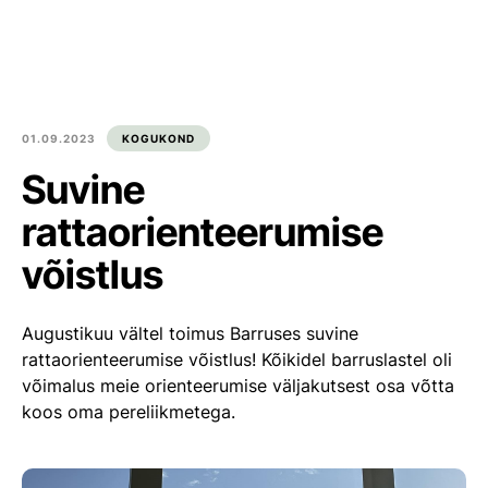
Est
Eng
Tooted
Meist
01.09.2023
KOGUKOND
Suvine
Kultuur ja kogukond
rattaorienteerumise
Blogi
võistlus
Kontakt
Augustikuu vältel toimus Barruses suvine
Ümarpalgi ost
rattaorienteerumise võistlus!
Kõikidel barruslastel oli
võimalus meie orienteerumise väljakutsest osa võtta
Liitu meiega
koos oma pereliikmetega.