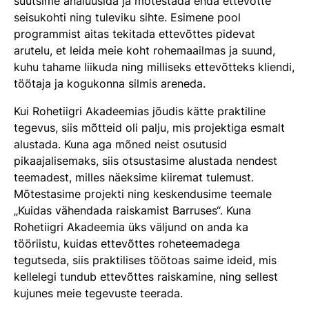
suutsime analüüsida ja mõtestada enda ettevõtte
seisukohti ning tuleviku sihte. Esimene pool
programmist aitas tekitada ettevõttes pidevat
arutelu, et leida meie koht rohemaailmas ja suund,
kuhu tahame liikuda ning milliseks ettevõtteks kliendi,
töötaja ja kogukonna silmis areneda.
Kui Rohetiigri Akadeemias jõudis kätte praktiline
tegevus, siis mõtteid oli palju, mis projektiga esmalt
alustada. Kuna aga mõned neist osutusid
pikaajalisemaks, siis otsustasime alustada nendest
teemadest, milles näeksime kiiremat tulemust.
Mõtestasime projekti ning keskendusime teemale
„Kuidas vähendada raiskamist Barruses“. Kuna
Rohetiigri Akadeemia üks väljund on anda ka
tööriistu, kuidas ettevõttes roheteemadega
tegutseda, siis praktilises töötoas saime ideid, mis
kellelegi tundub ettevõttes raiskamine, ning sellest
kujunes meie tegevuste teerada.