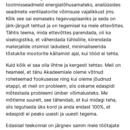
tootmisseadmeid energiatõhusamateks, analüüsides
seadmete ventilaatorite võimsuse vajalikkust jms.
Kõik see sai esmaseks tegevusplaaniks ja seda on
järk-järgult tehtud ja on tegemisel ka meie ettevõttes.
Tähtis teema, mida ettevõttes parendada, oli ka
siselogistika, et vähendada tühisõite, kiirendada
materjalide otsimist ladudest, minimaliseerida
tõstukite mootorite käitamist ajal, kui tööd ei tehta.
Kuid kõik ei saa olla lihtne ja kergesti tehtav. Meil on
heameel, et tänu Akadeemiale oleme võtnud
roheteemad fookusesse ning kui oleme jõudnud
etappi, et meil on probleem, siis oskame edaspidi
mõtestada probleemi ümber võimalusteks. Me
mõtleme suurelt, see tähendab, et kui midagi teha,
siis tegutseda üks kord ja anda endast 100%, et
edaspidi ei peaks uuesti ja uuesti tegema.
Edasisel teekonnal on järgnev samm meie töötajate