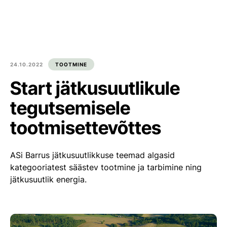
Est
Eng
Tooted
Meist
24.10.2022
TOOTMINE
Start jätkusuutlikule
Kultuur ja kogukond
tegutsemisele
Blogi
tootmisettevõttes
Kontakt
ASi Barrus jätkusuutlikkuse teemad algasid
Ümarpalgi ost
kategooriatest säästev tootmine ja tarbimine ning
jätkusuutlik energia.
Liitu meiega