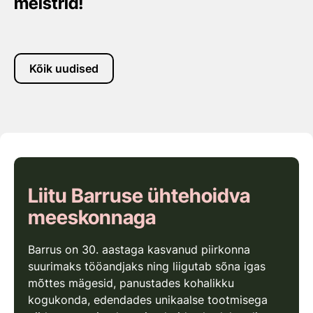
meistrid!
Kõik uudised
Liitu Barruse ühtehoidva
meeskonnaga
Barrus on 30. aastaga kasvanud piirkonna
suurimaks tööandjaks ning liigutab sõna igas
mõttes mägesid, panustades kohalikku
kogukonda, edendades unikaalse tootmisega