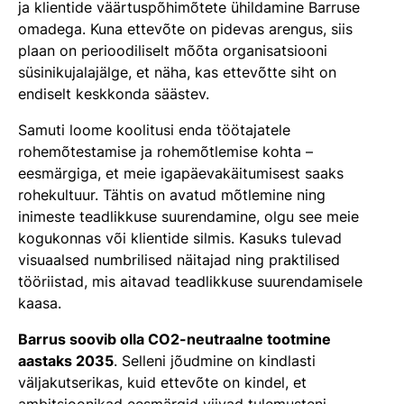
ja klientide väärtuspõhimõtete ühildamine Barruse
omadega. Kuna ettevõte on pidevas arengus, siis
plaan on perioodiliselt mõõta organisatsiooni
süsinikujalajälge, et näha, kas ettevõtte siht on
endiselt keskkonda säästev.
Samuti loome koolitusi enda töötajatele
rohemõtestamise ja rohemõtlemise kohta –
eesmärgiga, et meie igapäevakäitumisest saaks
rohekultuur. Tähtis on avatud mõtlemine ning
inimeste teadlikkuse suurendamine, olgu see meie
kogukonnas või klientide silmis. Kasuks tulevad
visuaalsed numbrilised näitajad ning praktilised
tööriistad, mis aitavad teadlikkuse suurendamisele
kaasa.
Barrus soovib olla CO2-neutraalne tootmine
aastaks 2035
. Selleni jõudmine on kindlasti
väljakutserikas, kuid ettevõte on kindel, et