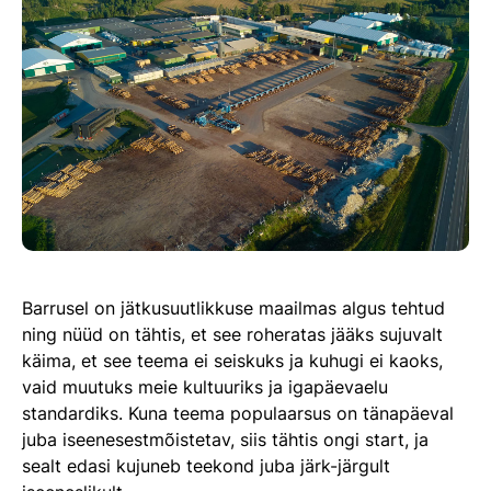
Barrusel on jätkusuutlikkuse maailmas algus tehtud
ning nüüd on tähtis, et see roheratas jääks sujuvalt
käima, et see teema ei seiskuks ja kuhugi ei kaoks,
vaid muutuks meie kultuuriks ja igapäevaelu
standardiks. Kuna teema populaarsus on tänapäeval
juba iseenesestmõistetav, siis tähtis ongi start, ja
sealt edasi kujuneb teekond juba järk-järgult