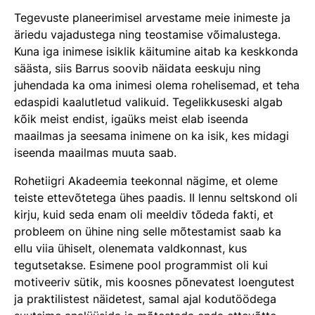
Tegevuste planeerimisel arvestame meie inimeste ja
äriedu vajadustega ning teostamise võimalustega.
Kuna iga inimese isiklik käitumine aitab ka keskkonda
säästa, siis Barrus soovib näidata eeskuju ning
juhendada ka oma inimesi olema rohelisemad, et teha
edaspidi kaalutletud valikuid. Tegelikkuseski algab
kõik meist endist, igaüks meist elab iseenda
maailmas ja seesama inimene on ka isik, kes midagi
iseenda maailmas muuta saab.
Rohetiigri Akadeemia teekonnal nägime, et oleme
teiste ettevõtetega ühes paadis. II lennu seltskond oli
kirju, kuid seda enam oli meeldiv tõdeda fakti, et
probleem on ühine ning selle mõtestamist saab ka
ellu viia ühiselt, olenemata valdkonnast, kus
tegutsetakse. Esimene pool programmist oli kui
motiveeriv sütik, mis koosnes põnevatest loengutest
ja praktilistest näidetest, samal ajal kodutöödega