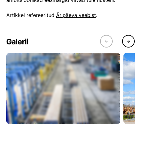
ambitsioonikad eesmärgid viivad tulemusteni.
Artikkel refereeritud
Äripäeva veebist
.
Galerii