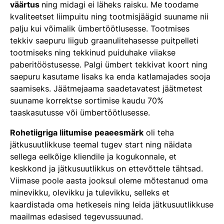
väärtus
ning midagi ei läheks raisku. Me toodame
kvaliteetset liimpuitu ning tootmisjäägid suuname nii
palju kui võimalik ümbertöötlusesse. Tootmises
tekkiv saepuru liigub graanulitehasesse puitpelleti
tootmiseks ning tekkinud puiduhake viiakse
paberitööstusesse. Palgi ümbert tekkivat koort ning
saepuru kasutame lisaks ka enda katlamajades sooja
saamiseks. Jäätmejaama saadetavatest jäätmetest
suuname korrektse sortimise kaudu 70%
taaskasutusse või ümbertöötlusesse.
Rohetiigriga liitumise peaeesmärk
oli teha
jätkusuutlikkuse teemal tugev start ning näidata
sellega eelkõige kliendile ja kogukonnale, et
keskkond ja jätkusuutlikkus on ettevõttele tähtsad.
Viimase poole aasta jooksul oleme mõtestanud oma
minevikku, olevikku ja tulevikku, selleks et
kaardistada oma hetkeseis ning leida jätkusuutlikkuse
maailmas edasised tegevussuunad.