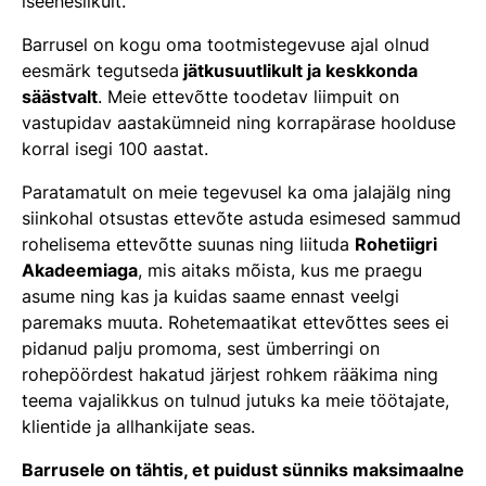
iseeneslikult.
Barrusel on kogu oma tootmistegevuse ajal olnud
eesmärk tegutseda
jätkusuutlikult ja keskkonda
säästvalt
. Meie ettevõtte toodetav liimpuit on
vastupidav aastakümneid ning korrapärase hoolduse
korral isegi 100 aastat.
Paratamatult on meie tegevusel ka oma jalajälg ning
siinkohal otsustas ettevõte astuda esimesed sammud
rohelisema ettevõtte suunas ning liituda
Rohetiigri
Akadeemiaga
, mis aitaks mõista, kus me praegu
asume ning kas ja kuidas saame ennast veelgi
paremaks muuta. Rohetemaatikat ettevõttes sees ei
pidanud palju promoma, sest ümberringi on
rohepöördest hakatud järjest rohkem rääkima ning
teema vajalikkus on tulnud jutuks ka meie töötajate,
klientide ja allhankijate seas.
Barrusele on tähtis, et puidust sünniks maksimaalne