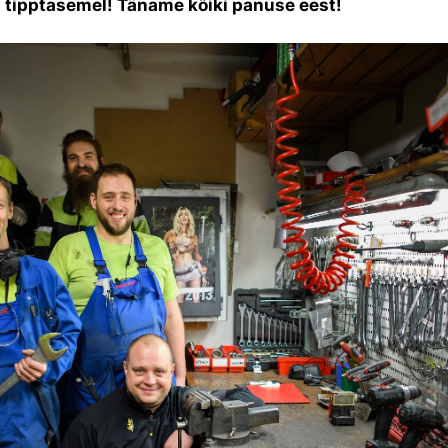
 tipptasemel! Täname kõiki panuse eest!