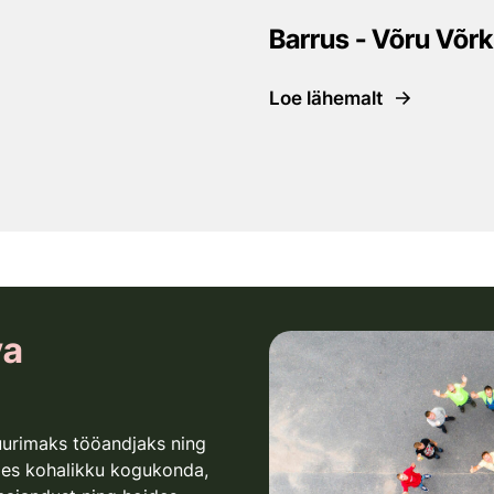
Barrus - Võru Võrkp
Loe lähemalt
va
uurimaks tööandjaks ning
des kohalikku kogukonda,