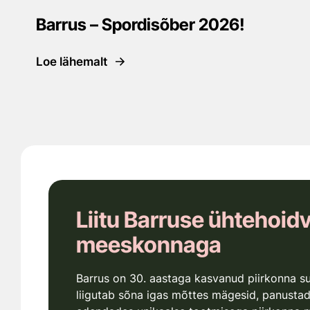
Barrus – Spordisõber 2026!
Loe lähemalt
Liitu Barruse ühtehoid
meeskonnaga
Barrus on 30. aastaga kasvanud piirkonna s
liigutab sõna igas mõttes mägesid, panusta