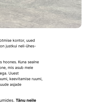
ootmise kontor, uued
 on justkui neli-ühes-
s hoones. Kuna sealne
oone, mis asub meie
sega. Uuest
uumi, keevitamise ruumi,
muude asjade
uumides.
Tänu neile