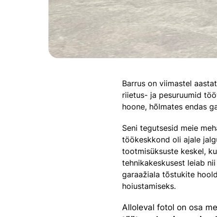
Barrus on viimastel aastat
riietus- ja pesuruumid töö
hoone, hõlmates endas gar
Seni tegutsesid meie meh
töökeskkond oli ajale jal
tootmisüksuste keskel, k
tehnikakeskusest leiab ni
garaažiala tõstukite hoo
hoiustamiseks.
Alloleval fotol on osa 