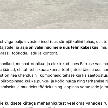
el väga palju investeerinud (uus sõrmjätkuliini tehas, uus t
tajatele) ja
äsja on valminud meie uus tehnikakeskus
, mis
aaži, töökoda, ladu ja kontorit.
aanikud, mehhatroonikud ja elektrikud ühes Barruse vanima
gu jäänud, ehitati tehnikaosakonna töötajatele täiesti uus h
ust on hea ühendus nii komponenditehase kui ka saetööstu
i büroopinnad kui ka puhke- ja kööginurga ning teritamise r
ldamiseks ja muudeks töödeks ning laopinna varuosade ja 
meie kuldsete kätega mehaanikutest veel oma vanades r