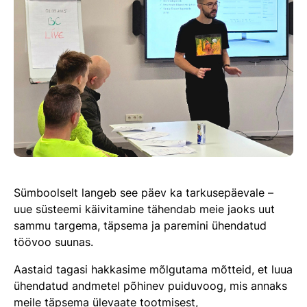
Sümboolselt langeb see päev ka tarkusepäevale –
uue süsteemi käivitamine tähendab meie jaoks uut
sammu targema, täpsema ja paremini ühendatud
töövoo suunas.
Aastaid tagasi hakkasime mõlgutama mõtteid, et luua
ühendatud andmetel põhinev puiduvoog, mis annaks
meile täpsema ülevaate tootmisest,