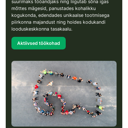
suurimaks tööandjaks ning liigutab sõna igas
mõttes mägesid, panustades kohalikku
kogukonda, edendades unikaalse tootmisega
piirkonna majandust ning hoides kodukandi
looduskeskkonna tasakaalu.
Aktiivsed töökohad