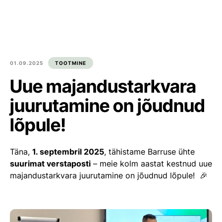
Est
Eng
Tooted
Meist
01.09.2025
TOOTMINE
Uue majandustarkvara
Kultuur ja kogukond
juurutamine on jõudnud
Blogi
lõpule!
Kontakt
Täna,
1. septembril 2025
, tähistame Barruse ühte
Ümarpalgi ost
suurimat verstaposti
– meie kolm aastat kestnud uue
majandustarkvara juurutamine on jõudnud lõpule! 🎉
Liitu meiega