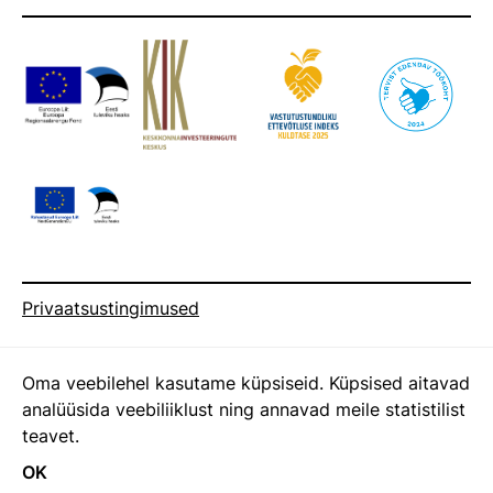
Privaatsustingimused
Tööalasest rikkumisest teavitamise kord
Oma veebilehel kasutame küpsiseid. Küpsised aitavad
analüüsida veebiliiklust ning annavad meile statistilist
Kestlikkusaruanne
teavet.
OK