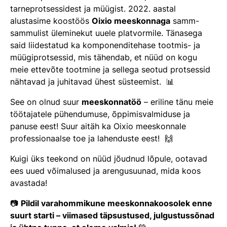
tarneprotsessidest ja müügist. 2022. aastal
alustasime koostöös
Oixio meeskonnaga
samm-
sammulist üleminekut uuele platvormile. Tänasega
said liidestatud ka komponenditehase tootmis- ja
müügiprotsessid, mis tähendab, et nüüd on kogu
meie ettevõte tootmine ja sellega seotud protsessid
nähtavad ja juhitavad ühest süsteemist. 📊
See on olnud suur
meeskonnatöö
– eriline tänu meie
töötajatele pühendumuse, õppimisvalmiduse ja
panuse eest! Suur aitäh ka Oixio meeskonnale
professionaalse toe ja lahenduste eest! 🙌
Kuigi üks teekond on nüüd jõudnud lõpule, ootavad
ees uued võimalused ja arengusuunad, mida koos
avastada!
📷
Pildil varahommikune meeskonnakoosolek enne
suurt starti – viimased täpsustused, julgustussõnad