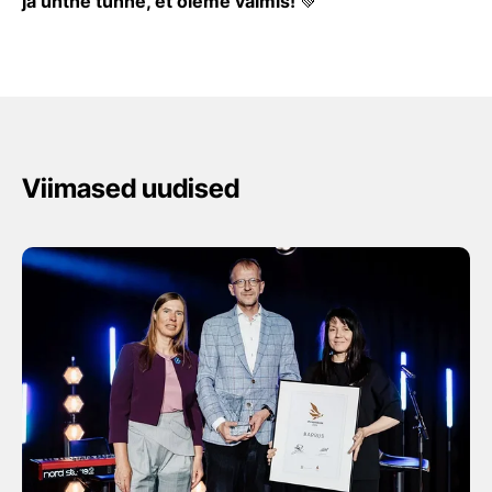
ja ühtne tunne, et oleme valmis!
💚
Viimased uudised