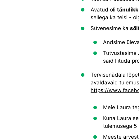
Avatud oli
tänulikk
sellega ka teisi - o
Süvenesime ka
sõl
Andsime ülev
Tutvustasime 
said liituda 
Tervisenädala lõp
avaldavaid tulemusi
https://www.faceb
Meie Laura teg
Kuna Laura sea
tulemusega 5 m
Meeste arvestu