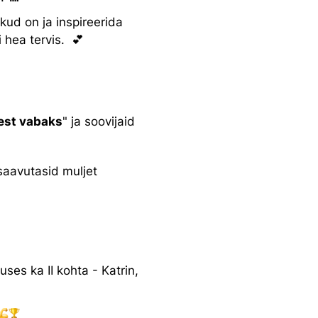
ikud on ja inspireerida
i hea tervis. 💕
est vabaks
" ja soovijaid
saavutasid muljet
ses ka II kohta - Katrin,