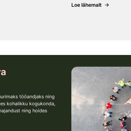
Loe lähemalt
va
uurimaks tööandjaks ning
des kohalikku kogukonda,
majandust ning hoides