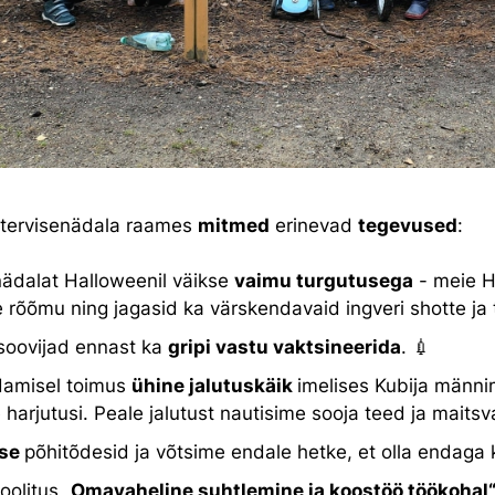
l tervisenädala raames
mitmed
erinevad
tegevused
:
nädalat Halloweenil väikse
vaimu turgutusega
- meie H
e rõõmu ning jagasid ka värskendavaid ingveri shotte ja
soovijad ennast ka
gripi vastu vaktsineerida
. 💉
damisel toimus
ühine jalutuskäik
imelises Kubija männi
 harjutusi. Peale jalutust nautisime sooja teed ja maitsv
ise
põhitõdesid ja võtsime endale hetke, et olla endaga 
olitus „
Omavaheline suhtlemine ja koostöö töökohal