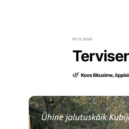
07.11.2025
Tervise
🌿
Koos liikusime, õppisi