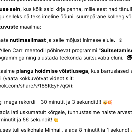
use sein
, kus kõik said kirja panna, mille eest nad tänul
lgu selleks näiteks imeline ööuni, suurepärane kolleeg võ
tuvuste
maailma:
aate
nutimaailmast
ja selle mõjust inimese elule. 📵
Allen Carri meetodil põhinevat programmi "
Suitsetamis
programmiga ning alustada teekonda suitsuvaba eluni.
🚭
etasime
plangu hoidmise võistlusega
, kus barruslased 
 (vaata kokkuvõtvat videot siit:
ook.com/share/v/186KEyF7qQ/)
:
i mega rekordi - 30 minutit ja 3 sekundit!!!
dis lati uskumatult kõrgele, tunnustasime naiste arvestu
inutit ja 56 sekundit!
ses tuli esikohale Mihhail, ajaga 8 minutit ja 1 sekund!