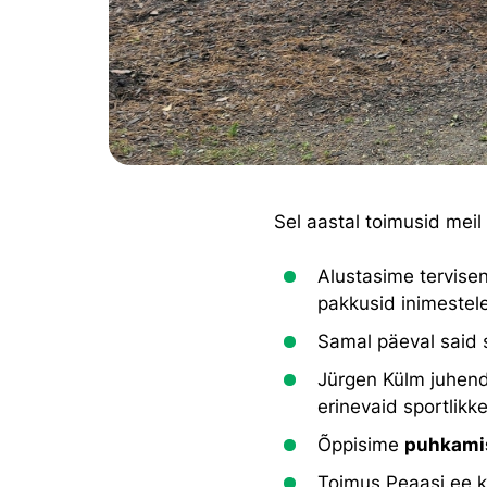
Sel aastal toimusid mei
Alustasime tervise
pakkusid inimestel
Samal päeval said 
Jürgen Külm juhen
erinevaid sportlikke
Õppisime
puhkam
Toimus Peaasi.ee ko