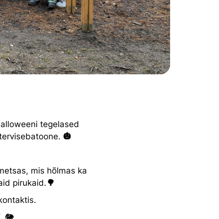
alloweeni tegelased
 tervisebatoone.
🎃
metsas, mis hõlmas ka
aid pirukaid.
🌳
kontaktis.
“
. 🐘