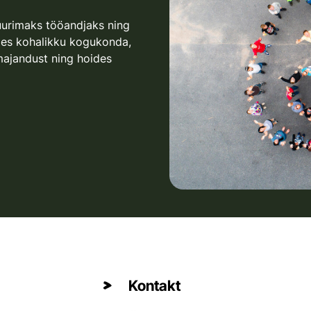
uurimaks tööandjaks ning
des kohalikku kogukonda,
majandust ning hoides
Kontakt