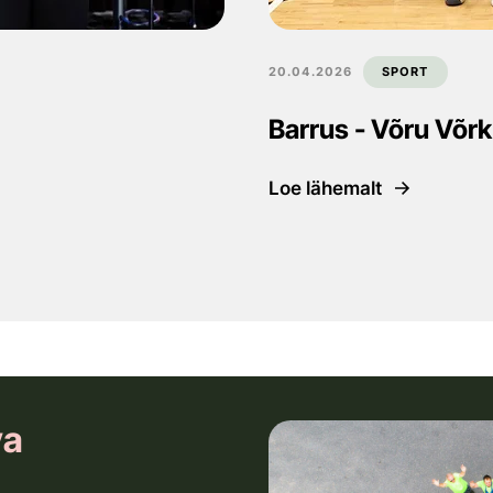
20.04.2026
SPORT
Barrus - Võru Võrkp
Loe lähemalt
va