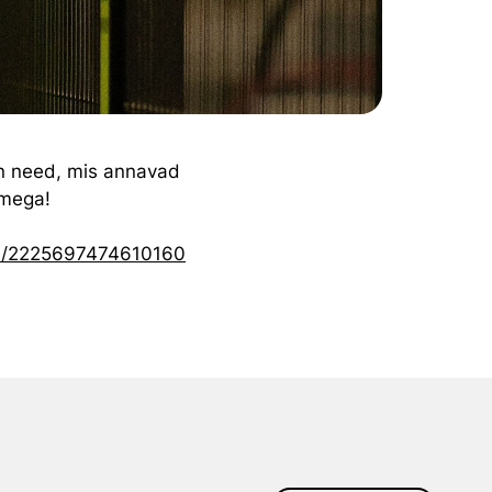
n need, mis annavad
damega!
el/2225697474610160