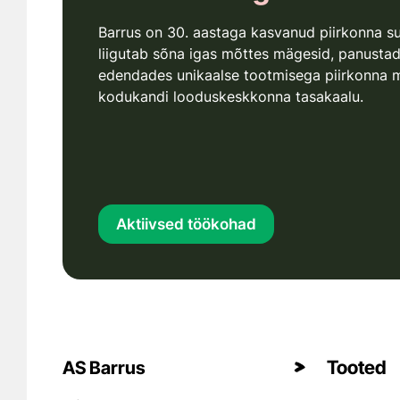
Barrus on 30. aastaga kasvanud piirkonna s
liigutab sõna igas mõttes mägesid, panusta
edendades unikaalse tootmisega piirkonna 
kodukandi looduskeskkonna tasakaalu.
Aktiivsed töökohad
Tooted
AS Barrus