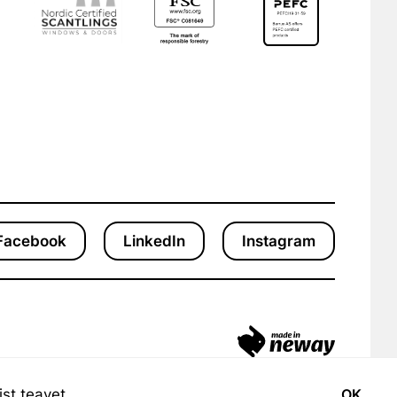
Facebook
LinkedIn
Instagram
st teavet.
OK