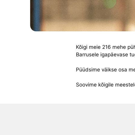
Kõigi meie 216 mehe pü
Barrusele igapäevase tu
Püüdsime väikse osa me
Soovime kõigile meeste