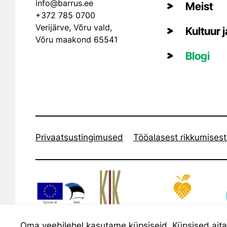
info@barrus.ee
Meist
+372 785 0700
Verijärve, Võru vald,
Kultuur 
Võru maakond 65541
Blogi
Privaatsustingimused
Tööalasest rikkumisest
Oma veebilehel kasutame küpsiseid. Küpsised aitava