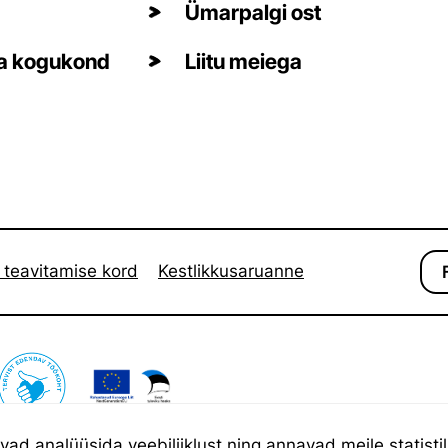
Ümarpalgi ost
ja kogukond
Liitu meiega
 teavitamise kord
Kestlikkusaruanne
d analüüsida veebiliiklust ning annavad meile statistili