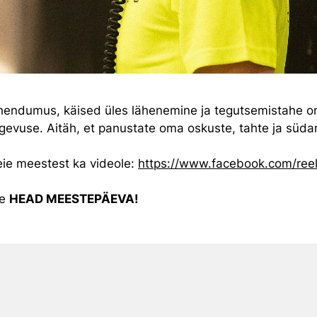
hendumus, käised üles lähenemine ja tegutsemistahe o
gevuse. Aitäh, et panustate oma oskuste, tahte ja sü
ie meestest ka videole:
https://www.facebook.com/re
le
HEAD MEESTEPÄEVA!