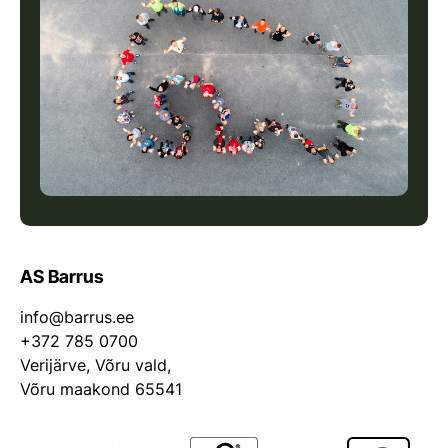
AS Barrus
info@barrus.ee
+372 785 0700
Verijärve, Võru vald,
Võru maakond 65541