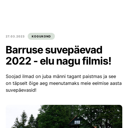
Est
Eng
Tooted
Meist
27.03.2023
KOGUKOND
Barruse suvepäevad
Kultuur ja kogukond
2022 - elu nagu filmis!
Blogi
Soojad ilmad on juba männi tagant paistmas ja see
Kontakt
on täpselt õige aeg meenutamaks meie eelmise aasta
suvepäevasid!
Ümarpalgi ost
Liitu meiega