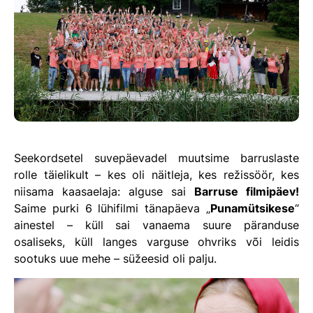
Seekordsetel suvepäevadel muutsime barruslaste
rolle täielikult – kes oli näitleja, kes režissöör, kes
niisama kaasaelaja: alguse sai
Barruse filmipäev!
Saime purki 6 lühifilmi tänapäeva „
Punamütsikese
“
ainestel – küll sai vanaema suure päranduse
osaliseks, küll langes varguse ohvriks või leidis
sootuks uue mehe – süžeesid oli palju.