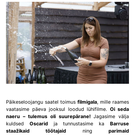
Päikeseloojangu saatel toimus
filmigala
, mille raames
vaatasime päeva jooksul loodud lühifilme.
Oi seda
naeru – tulemus oli suurepärane!
Jagasime välja
kuldsed
Oscarid
ja tunnustasime ka
Barruse
staažikaid töötajaid
ning
parimaid